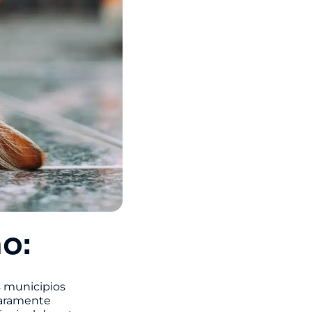
no:
s municipios
laramente