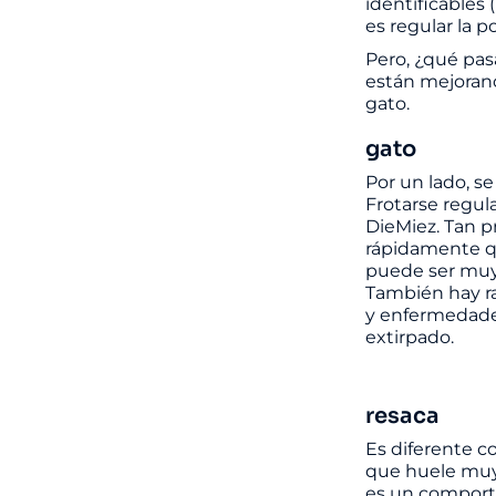
identificables 
es regular la 
Pero, ¿qué pas
están mejoran
gato.
gato
Por un lado, se
Frotarse regul
DieMiez. Tan p
rápidamente qu
puede ser muy 
También hay r
y enfermedades
extirpado.
resaca
Es diferente c
que huele muy 
es un comport