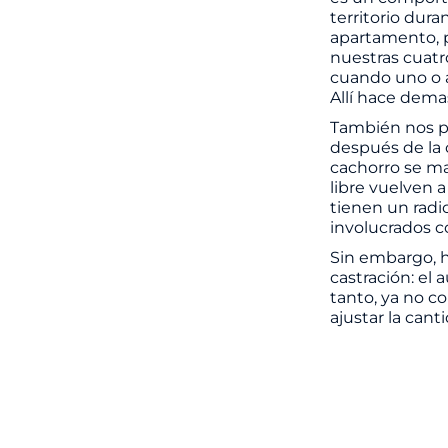
territorio dura
apartamento, p
nuestras cuatr
cuando uno o 
Allí hace dema
También nos p
después de la
cachorro se man
libre vuelven 
tienen un radi
involucrados c
Sin embargo, 
castración: el
tanto, ya no 
ajustar la cant