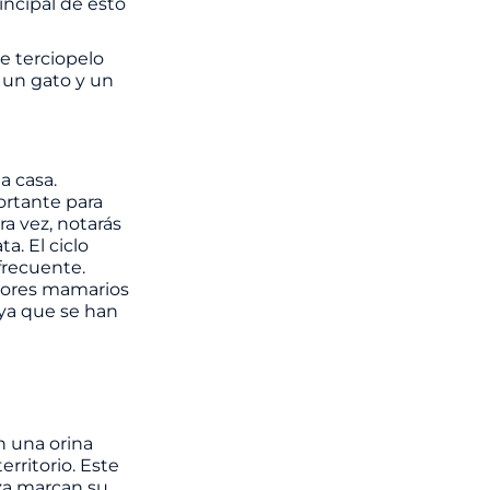
rincipal de esto
e terciopelo
 un gato y un
a casa.
ortante para
a vez, notarás
a. El ciclo
frecuente.
mores mamarios
 ya que se han
n una orina
rritorio. Este
za marcan su