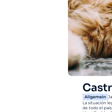
Castr
Allgemein
J
La situación l
de todo el paí