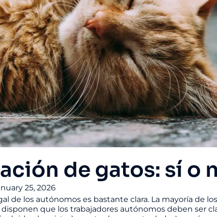
ación de gatos: sí o 
anuary 25, 2026
egal de los autónomos es bastante clara. La mayoría de lo
s disponen que los trabajadores autónomos deben ser c