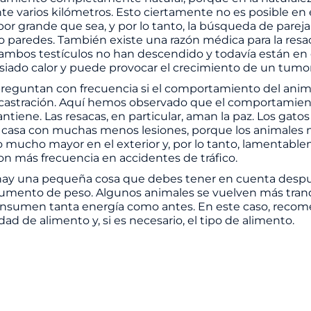
nte varios kilómetros. Esto ciertamente no es posible en 
or grande que sea, y por lo tanto, la búsqueda de pareja 
o paredes. También existe una razón médica para la resaca
ambos testículos no han descendido y todavía están en
siado calor y puede provocar el crecimiento de un tumor
reguntan con frecuencia si el comportamiento del anim
 castración. Aquí hemos observado que el comportamient
tiene. Las resacas, en particular, aman la paz. Los gatos 
a casa con muchas menos lesiones, porque los animales 
o mucho mayor en el exterior y, por lo tanto, lamentabl
on más frecuencia en accidentes de tráfico.
hay una pequeña cosa que debes tener en cuenta despu
 aumento de peso. Algunos animales se vuelven más tranqu
consumen tanta energía como antes. En este caso, rec
idad de alimento y, si es necesario, el tipo de alimento.