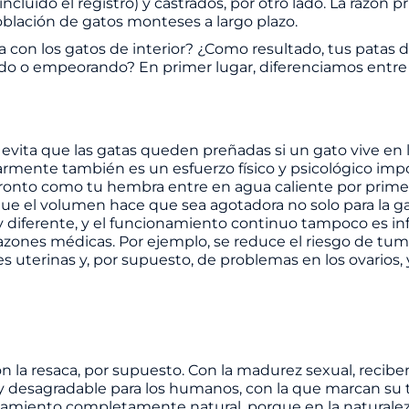
(incluido el registro) y castrados, por otro lado. La razón p
población de gatos monteses a largo plazo.
a con los gatos de interior? ¿Como resultado, tus patas d
do o empeorando? En primer lugar, diferenciamos entre
 evita que las gatas queden preñadas si un gato vive en l
armente también es un esfuerzo físico y psicológico imp
ronto como tu hembra entre en agua caliente por primer
e el volumen hace que sea agotadora no solo para la gat
diferente, y el funcionamiento continuo tampoco es in
azones médicas. Por ejemplo, se reduce el riesgo de tu
 uterinas y, por supuesto, de problemas en los ovarios,
on la resaca, por supuesto. Con la madurez sexual, recibe
desagradable para los humanos, con la que marcan su te
amiento completamente natural, porque en la naturale