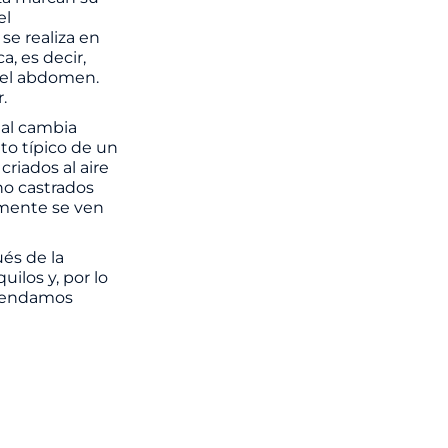
el
se realiza en
, es decir,
 el abdomen.
.
al cambia
o típico de un
criados al aire
no castrados
emente se ven
és de la
ilos y, por lo
omendamos