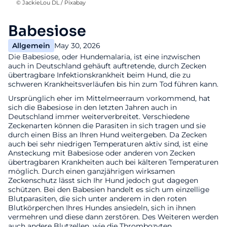
© JackieLou DL / Pixabay
Babesiose
Allgemein
May 30, 2026
Die Babesiose, oder Hundemalaria, ist eine inzwischen
auch in Deutschland gehäuft auftretende, durch Zecken
übertragbare Infektionskrankheit beim Hund, die zu
schweren Krankheitsverläufen bis hin zum Tod führen kann.
Ursprünglich eher im Mittelmeerraum vorkommend, hat
sich die Babesiose in den letzten Jahren auch in
Deutschland immer weiterverbreitet. Verschiedene
Zeckenarten können die Parasiten in sich tragen und sie
durch einen Biss an Ihren Hund weitergeben. Da Zecken
auch bei sehr niedrigen Temperaturen aktiv sind, ist eine
Ansteckung mit Babesiose oder anderen von Zecken
übertragbaren Krankheiten auch bei kälteren Temperaturen
möglich. Durch einen ganzjährigen wirksamen
Zeckenschutz lässt sich Ihr Hund jedoch gut dagegen
schützen. Bei den Babesien handelt es sich um einzellige
Blutparasiten, die sich unter anderem in den roten
Blutkörperchen Ihres Hundes ansiedeln, sich in ihnen
vermehren und diese dann zerstören. Des Weiteren werden
auch andere Blutzellen, wie die Thrombozyten