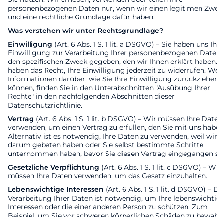
personenbezogenen Daten nur, wenn wir einen legitimen Zw
und eine rechtliche Grundlage dafür haben.
Was verstehen wir unter Rechtsgrundlage?
Einwilligung
(Art. 6 Abs. 1 S. 1 lit. a DSGVO) – Sie haben uns I
Einwilligung zur Verarbeitung Ihrer personenbezogenen Date
den spezifischen Zweck gegeben, den wir Ihnen erklärt haben.
haben das Recht, Ihre Einwilligung jederzeit zu widerrufen. W
Informationen darüber, wie Sie Ihre Einwilligung zurückziehe
können, finden Sie in den Unterabschnitten "Ausübung Ihrer
Rechte" in den nachfolgenden Abschnitten dieser
Datenschutzrichtlinie.
Vertrag
(Art. 6 Abs. 1 S. 1 lit. b DSGVO) – Wir müssen Ihre Dat
verwenden, um einen Vertrag zu erfüllen, den Sie mit uns hab
Alternativ ist es notwendig, Ihre Daten zu verwenden, weil wir
darum gebeten haben oder Sie selbst bestimmte Schritte
unternommen haben, bevor Sie diesen Vertrag eingegangen s
Gesetzliche Verpflichtung
(Art. 6 Abs. 1 S. 1 lit. c DSGVO) – W
müssen Ihre Daten verwenden, um das Gesetz einzuhalten.
Lebenswichtige Interessen
(Art. 6 Abs. 1 S. 1 lit. d DSGVO) – 
Verarbeitung Ihrer Daten ist notwendig, um Ihre lebenswicht
Interessen oder die einer anderen Person zu schützen. Zum
Beispiel, um Sie vor schweren körperlichen Schäden zu bewah