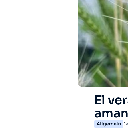
El ve
aman
Allgemein
J