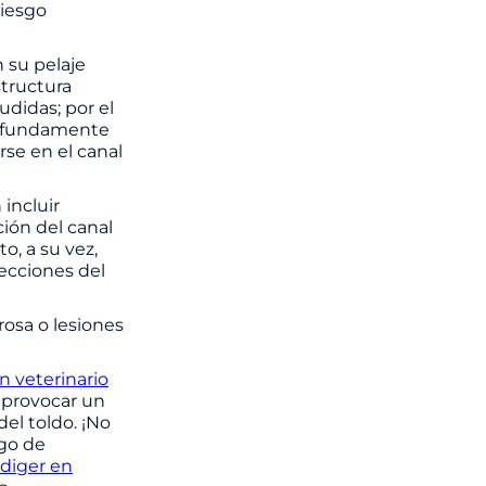
riesgo
 su pelaje
structura
didas; por el
rofundamente
arse en el canal
incluir
ción del canal
o, a su vez,
ecciones del
rosa o lesiones
n veterinario
a provocar un
del toldo. ¡No
sgo de
ödiger en