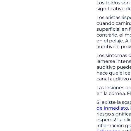
Los toldos son
significativo d
Los aristas ás
cuando caminan
superficial en
contrario, el
en el pelaje. A
auditivo o prov
Los síntomas d
lamerse intens
auditivo puede 
hace que el c
canal auditivo 
Las lesiones o
en la córnea. E
Si existe la s
de inmediato
.
riesgo signific
esperes! La el
inflamación gr