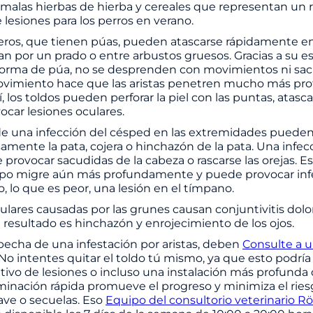
 malas hierbas de hierba y cereales que representan un 
e lesiones para los perros en verano.
peros, que tienen púas, pueden atascarse rápidamente en
 por un prado o entre arbustos gruesos. Gracias a su e
 forma de púa, no se desprenden con movimientos ni sacu
 movimiento hace que las aristas penetren mucho más p
llí, los toldos pueden perforar la piel con las puntas, atasc
ocar lesiones oculares.
e una infección del césped en las extremidades pueden 
amente la pata, cojera o hinchazón de la pata. Una infec
provocar sacudidas de la cabeza o rascarse las orejas. Est
epo migre aún más profundamente y puede provocar inf
o, lo que es peor, una lesión en el tímpano.
culares causadas por las grunes causan conjuntivitis dolo
l resultado es hinchazón y enrojecimiento de los ojos.
ospecha de una infestación por aristas, deben
Consulte a u
 No intentes quitar el toldo tú mismo, ya que esto podrí
ativo de lesiones o incluso una instalación más profunda 
iminación rápida promueve el progreso y minimiza el rie
ave o secuelas. Eso
Equipo del consultorio veterinario R