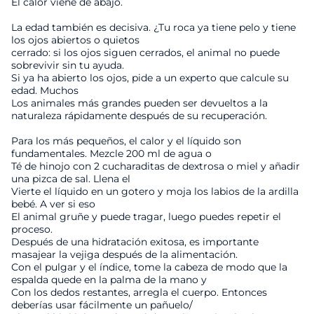
El calor viene de abajo.
La edad también es decisiva. ¿Tu roca ya tiene pelo y tiene
los ojos abiertos o quietos
cerrado: si los ojos siguen cerrados, el animal no puede
sobrevivir sin tu ayuda.
Si ya ha abierto los ojos, pide a un experto que calcule su
edad. Muchos
Los animales más grandes pueden ser devueltos a la
naturaleza rápidamente después de su recuperación.
Para los más pequeños, el calor y el líquido son
fundamentales. Mezcle 200 ml de agua o
Té de hinojo con 2 cucharaditas de dextrosa o miel y añadir
una pizca de sal. Llena el
Vierte el líquido en un gotero y moja los labios de la ardilla
bebé. A ver si eso
El animal gruñe y puede tragar, luego puedes repetir el
proceso.
Después de una hidratación exitosa, es importante
masajear la vejiga después de la alimentación.
Con el pulgar y el índice, tome la cabeza de modo que la
espalda quede en la palma de la mano y
Con los dedos restantes, arregla el cuerpo. Entonces
deberías usar fácilmente un pañuelo/